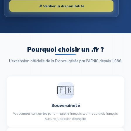
-33
4M
3 ans
d'économie immédiate
de .fr déposés
de tranquillité
Réservez votre .fr maintenant
🔎 Vérifier la disponibilité
Pourquoi choisir un .