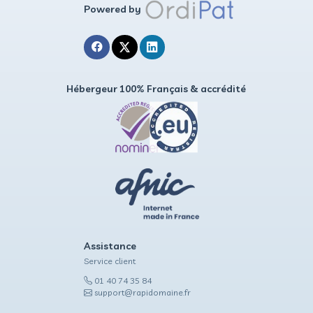
Questions fréquen
Tout ce qu'il faut savoir sur l'opér
L'offre s'applique-t-elle au renouvellement ou au 
Que se passe-t-il si je modifie la durée à 1 ou 2 an
Quand l'offre prend-elle fin ?
Que se passe-t-il à l'issue des 3 ans ?