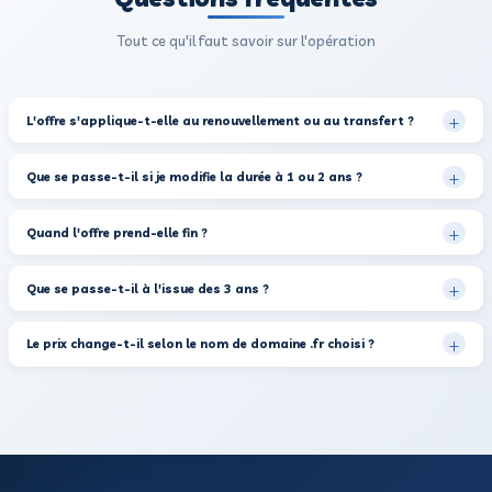
3 étapes, 2 minutes chrono.
1
Vérifiez la disponibilité
Tapez le nom souhaité, on vérifie en temps réel s'il est li
2
Ajoutez-le au panier
ème
Un clic et la promo "3
année offerte" est appliqué