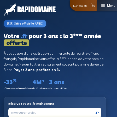
Mon co
🇫🇷 Offre officielle AFNIC
èm
Votre
.fr
pour 3 ans : la 3
offerte
À l'occasion d'une opération commerciale du regist
ème
français, Rapidomaine vous offre la 3
année de
domaine .fr pour tout enregistrement souscrit pou
3 ans.
Payez 2 ans, profitez-en 3.
%
+